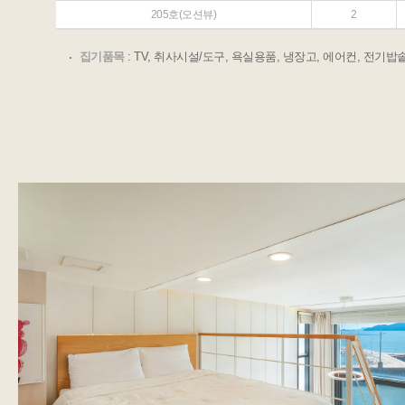
205호(오션뷰)
2
집기품목
: TV, 취사시설/도구, 욕실용품, 냉장고, 에어컨, 전기