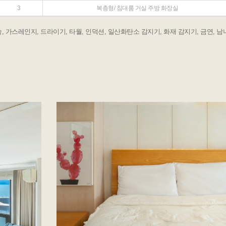
3
복층형/ 침대룸 거실 주방 화장실
밥솥, 가스레인지, 드라이기, 타월, 인덕션, 일산화탄소 감지기, 화재 감지기, 금연, 