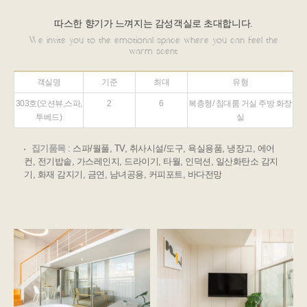
따스한 향기가 느껴지는 감성객실로 초대합니다.
We invite you to the emotional space where you can feel the
warm scent.
객실명
기준
최대
유형
303호(오션뷰,스파,
2
6
복층형/ 침대룸 거실 주방 화장
투베드)
실
집기품목
: 스파/월풀, TV, 취사시설/도구, 욕실용품, 냉장고, 에어
컨, 전기밥솥, 가스레인지, 드라이기, 타월, 인덕션, 일산화탄소 감지
기, 화재 감지기, 금연, 남녀공용, 커피포트, 바다전망