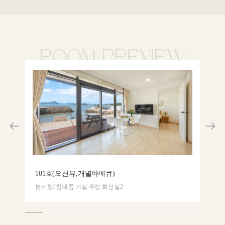
ROOM PREVIEW
101호(오션뷰,개별바베큐)
2
분리형/ 침대룸 거실 주방 화장실2
분