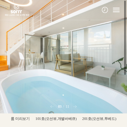
03
11
룸 미리보기
101호(오션뷰,개별바베큐)
201호(오션뷰,투베드)